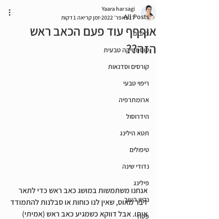
Yaara har sagi
All Posts
17 באפר׳ 2022
זמן קריאה 1 דקות
אוףףף עוד פעם הכאב ראש
כאבים
הזה??
קוסמטיקה טבעית
קורסים וסדנאות
ריפוי טבעי
ארומתרפיה
הידרוסול
תטא הילינג
טיפולים
נדודי שינה
פילינג
אנחנו משתמשות במושג כאב ראש כדי לתאר 
נקיון העור
דבר מאוס, שאין לנו כוחות או סבלנות להתמודד 
איתו. אבל דווקא כשמגיע כאב ראש (אמיתי) 
פסח