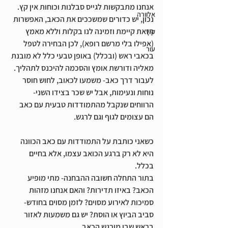
אנחנו מתבקשות לגייס סבלנות וכוחות אין קץ.
אלוורה
נכון, יש כדורים שמשככים את הכאב, האפשרות 
הזאת קיימת וזמינה לנו בקלות וללא מאמץ 
קיץ
(אפילו בלי מרשם רופא), לכן הבחירה לטפל 
עור
בכאבי ראש (ובכלל) באופן טבעי כלל לא מובנת 
מאליה ודורשת אומץ והסכמה להיכנס לתהליך. 
לעבור דרך כאב- משמעו לכאוב, לחוש חוסר 
נוחות ונעימות, אבל יש שכר בצידו השני- 
הרווחים שנקבל מהתמודדות טבעית עם כאב 
הם עצומים לגוף וגם לרגש.
כשאני כותבת על התמודדות עם כאב הכוונה 
היא לא רק ברגע הכואב עצמו, אלא בחיים 
בכלל.
בתור התחלה חשובה ההבחנה- מתי מופיע 
הכאב? באיזו תדירות? והאם אנחנו מזהות 
סמיכות לאירוע מסוים? לזמן מסוים בחודש- 
סביב הביוץ או הוסת? יש גם משמעות לאזור 
בראש שבו מורגש הכאב. 