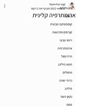
Yaara har sagi
All Posts
31 במאי 2022
זמן קריאה 2 דקות
ארומתרפיה קלינית
כאבים
קוסמטיקה טבעית
קורסים וסדנאות
ריפוי טבעי
ארומתרפיה
הידרוסול
תטא הילינג
טיפולים
נדודי שינה
פילינג
נקיון העור
פסח