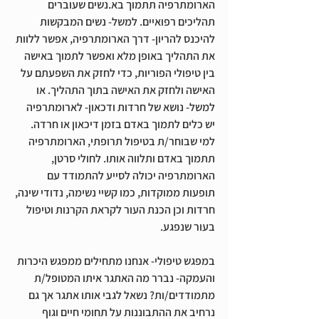
הארומתרפיה תתמוך בא.נשים שעוברים 
תהליכים רפואיים. למשל- נשים המבקשות 
להיכנס להריון- דרך הארומתרפיה, אפשר ללוות 
את התהליך באופן מלא ואפשר לתמוך באישה 
בין טיפולי הפוריות, כדי לחזק את השפעתם על 
האישה ולחזק את האישה בתוך התהליך. או 
למשל- נושא של חרדות ודכאון- לארומתרפיה 
יש כלים לתמוך באדם בזמן דיכאון או חרדה. 
למי שבוחר/ת בטיפול תרופתי, הארומתרפיה 
תתמוך באדם ותלווה אותו. לחולי סרטן, 
הארומתרפיה יכולה לסייע להתמודד עם 
תופעות ממוקדות, כמו קשיי נשימה, נדודי שינה, 
חרדות וכן הכנת העור לקראת הקרנות וטיפול 
בעור שנפגע. 
במפגש טיפולי- אנחנו מתחילים ממפגש היכרות 
והעמקה- נברר מה האתגר איתו המטופל/ת 
מתמודדים/ות? נשאל לגבי אותו אתגר אך גם 
נרחיב את ההתבוננות על תחומי חיים וגוף 